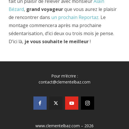
fait un plaisir de relever avec monsieur
Alain
Bézard
,
grand voyageur
que vous aurez le plaisir
de rencontrer dans
un prochain Reportaz.
Le
montage commencera après ma prochaine
sédentarisation, d’ici deux ou trois mois je pense.
D’ici là,
je vous souhaite le meilleur
!
Pour m’écrire :
contact@clementelbaz.com
www.clementelbaz.com – 2026