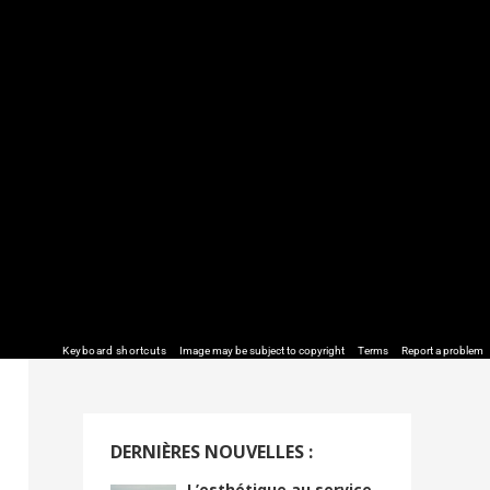
Image may be subject to copyright
Terms
Report a problem
Keyboard shortcuts
DERNIÈRES NOUVELLES :
L’esthétique au service