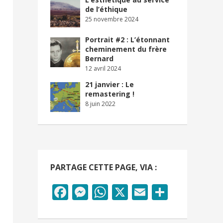
de l’éthique
25 novembre 2024
Portrait #2 : L’étonnant
cheminement du frère
Bernard
12 avril 2024
21 janvier : Le
remastering !
8 juin 2022
PARTAGE CETTE PAGE, VIA :
Facebook
Messenger
WhatsApp
X
Email
Partag